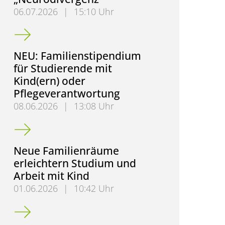
06.07.2026
|
15:10 Uhr
Herzliche Einladung zur Elternaustauschgruppe „N
NEU: Familienstipendium
für Studierende mit
Kind(ern) oder
Pflegeverantwortung
08.06.2026
|
13:08 Uhr
NEU: Familienstipendium für Studierende mit Kind(
Neue Familienräume
erleichtern Studium und
Arbeit mit Kind
01.06.2026
|
10:42 Uhr
Neue Familienräume erleichtern Studium und Arbei