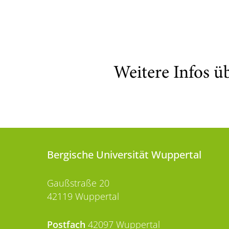
Weitere Infos ü
Bergische Universität Wuppertal
Gaußstraße 20
42119 Wuppertal
Postfach
42097 Wuppertal